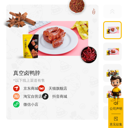
真空卤鸭脖
真空卤鸭翅中
*以下线上渠道有售
京东商城
天猫旗舰店
淘宝自营店
抖音商城
微信小店
公司声明
意见征集